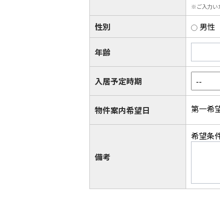
※ご入力い
性別
男性
年齢
入居予定時期
第一希
物件案内希望日
希望条
備考