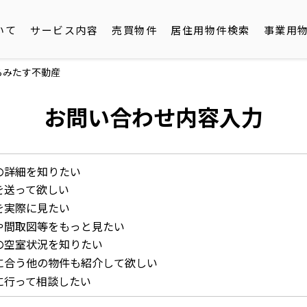
いて
サービス内容
売買物件
居住用物件検索
事業用
らみたす不動産
お問い合わせ内容入力
の詳細を知りたい
を送って欲しい
を実際に見たい
や間取図等をもっと見たい
の空室状況を知りたい
に合う他の物件も紹介して欲しい
に行って相談したい