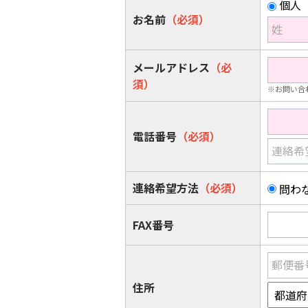
個人
お名前
（必須）
姓
メールアドレス
（必
須）
※お問い合
電話番号
（必須）
連絡希
連絡希望方法
（必須）
問わ
FAX番号
郵便番
住所