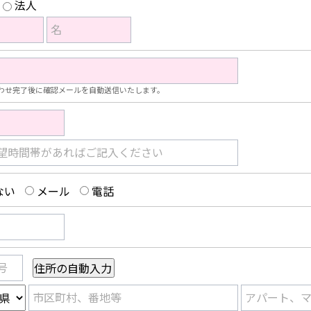
法人
名
わせ完了後に確認メールを自動送信いたします。
望時間帯があればご記入ください
ない
メール
電話
号
市区町村、番地等
アパート、