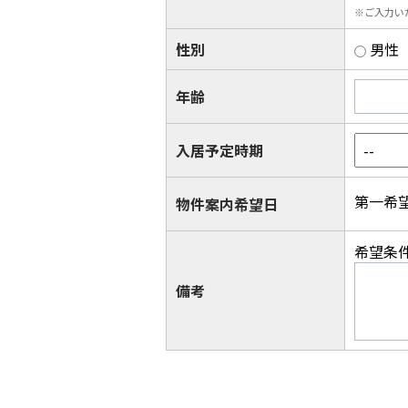
※ご入力い
性別
男性
年齢
入居予定時期
第一希
物件案内希望日
希望条
備考