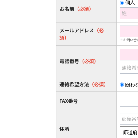
個人
お名前
（必須）
姓
メールアドレス
（必
須）
※お問い合
電話番号
（必須）
連絡希
連絡希望方法
（必須）
問わ
FAX番号
郵便番
住所