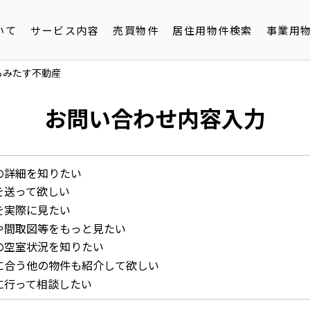
いて
サービス内容
売買物件
居住用物件検索
事業用
らみたす不動産
お問い合わせ内容入力
の詳細を知りたい
を送って欲しい
を実際に見たい
や間取図等をもっと見たい
の空室状況を知りたい
に合う他の物件も紹介して欲しい
に行って相談したい