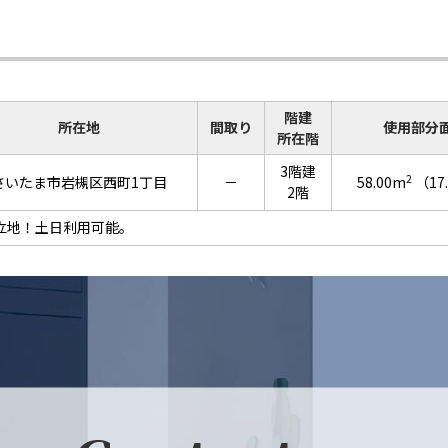
階建
所在地
間取り
使用部分
所在階
3階建
2
さいたま市岩槻区西町1丁目
－
58.00m
（17
2階
立地！土日利用可能。