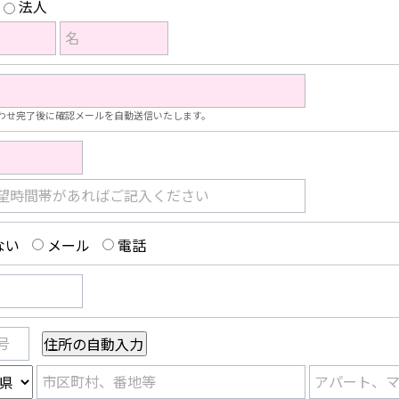
法人
名
わせ完了後に確認メールを自動送信いたします。
望時間帯があればご記入ください
ない
メール
電話
号
市区町村、番地等
アパート、