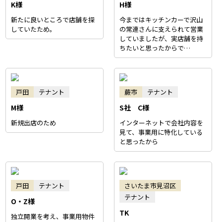
K様
H様
新たに良いところで店舗を探
今まではキッチンカーで沢山
していたため。
の常連さんに支えられて営業
していましたが、実店舗を持
ちたいと思ったからで…
戸田
テナント
蕨市
テナント
M様
S社 C様
新規出店のため
インターネットで会社内容を
見て、事業用に特化している
と思ったから
戸田
テナント
さいたま市見沼区
テナント
O・Z様
TK
独立開業を考え、事業用物件