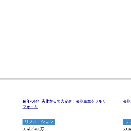
長年の経年劣化からの大変身！長期空室をフルリ
長期
フォーム
リノベーション
リ
95㎡／400万
53.