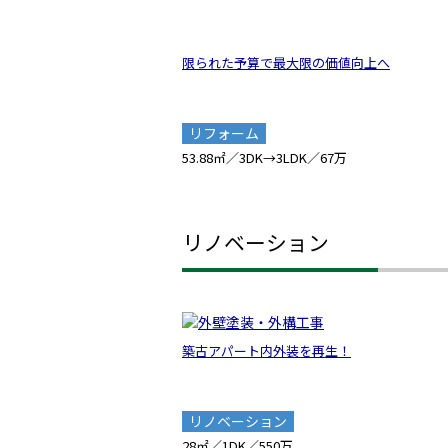
限られた予算で最大限の価値向上へ
リフォーム
53.88㎡／3DK→3LDK／67万
リノベーション
築古アパート内外装を再生！
リノベーション
28㎡／1DK／550万