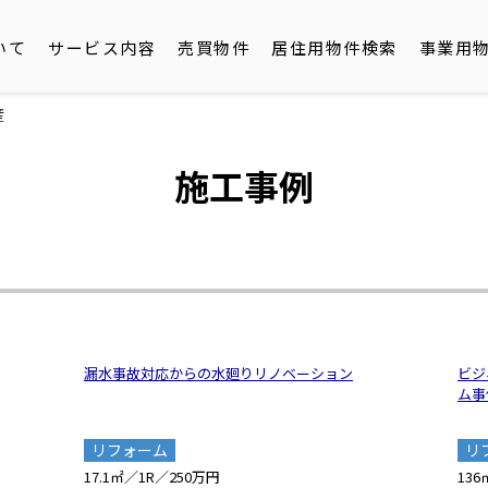
いて
サービス内容
売買物件
居住用物件検索
事業用
産
施工事例
漏水事故対応からの水廻りリノベーション
ビジ
ム事
リフォーム
リ
17.1㎡／1R／250万円
13