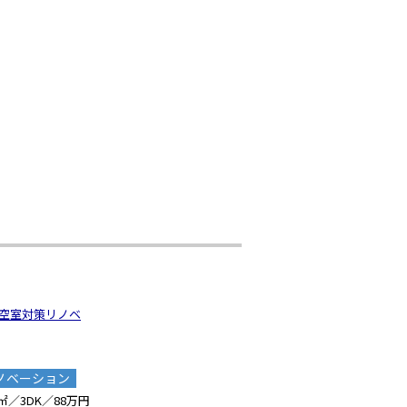
空室対策リノベ
ノベーション
8㎡／3DK／88万円