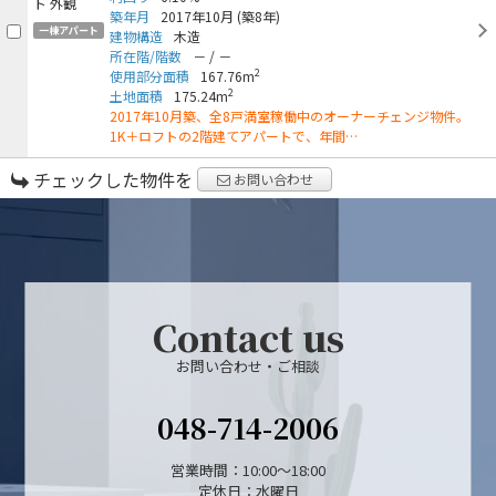
築年月
2017年10月
(築8年)
一棟アパート
建物構造
木造
所在階/階数
－
/
－
2
使用部分面積
167.76m
2
土地面積
175.24m
2017年10月築、全8戸満室稼働中のオーナーチェンジ物件。
1K＋ロフトの2階建てアパートで、年間…
チェックした物件を
お問い合わせ
Contact us
お問い合わせ・ご相談
048-714-2006
営業時間：10:00～18:00
定休日：水曜日