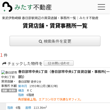
東武伊勢崎線 春日部駅周辺の賃貸店舗・事務所一覧｜みたす不動産
賃貸店舗・賃貸事務所一覧
検索条件を変更
1
件
チェックした物件を
お問い合わせ
春日部市中央1丁目（春日部市中央1丁目貸店舗・事務所(一
部)）
春日部駅
徒歩1分
築年月
1993年12月
(築32年)
構造
ＲＣ
店舗・事務所
階数
6階建
角部屋最上階。エアコン付きで快適なオフィス。
2
階数
6階
面積
113.36m