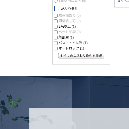
7日以内に公開
(0)
こだわり条件
駐車場あり
(0)
即引渡し可
(0)
2階以上
(1)
ペット相談
(0)
角部屋
(1)
バス・トイレ別
(1)
オートロック
(1)
すべてのこだわり条件を見る