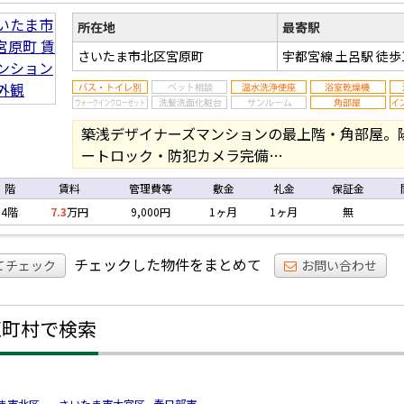
マ
ョ
所在地
最寄駅
さいたま市北区宮原町
宇都宮線 土呂駅
徒歩
築浅デザイナーズマンションの最上階・角部屋。
ートロック・防犯カメラ完備…
階
賃料
管理費等
敷金
礼金
保証金
4階
7.3
万円
9,000円
1ヶ月
1ヶ月
無
チェックした物件をまとめて
てチェック
お問い合わせ
区町村で検索
ま市北区
さいたま市大宮区
春日部市