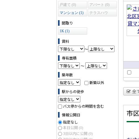
賃貸
戸建て (0)
アパート (0)
ンシ
マンション (1)
テラスハウ
ン
ス (0)
間取り
1K (1)
賃料
～
専有面積
～
築年数
新築以外
全
駅からの徒歩
バス停からの時間を含む
市
情報公開日
指定なし
本日公開
(0)
3日以内に公開
(0)
さいた