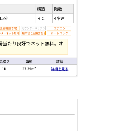
構造
階数
15分
ＲＣ
4階建
陽当たり良好でネット無料。オ
間取り
面積
詳細
2
1K
27.39m
詳細を見る