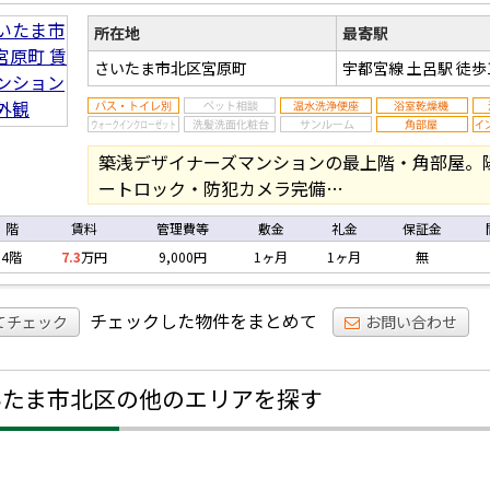
マ
ョ
所在地
最寄駅
さいたま市北区宮原町
宇都宮線 土呂駅
徒歩
築浅デザイナーズマンションの最上階・角部屋。
ートロック・防犯カメラ完備…
階
賃料
管理費等
敷金
礼金
保証金
4階
7.3
万円
9,000円
1ヶ月
1ヶ月
無
チェックした物件をまとめて
てチェック
お問い合わせ
いたま市北区の他のエリアを探す