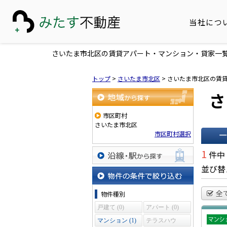
当社につ
さいたま市北区の賃貸アパート・マンション・貸家一
トップ
>
さいたま市北区
>
さいたま市北区の賃
さ
地域から探す
市区町村
さいたま市北区
市区町村選択
一覧で
1
件中
並び替
沿線・駅から探す
物件の条件で絞り込む
全
物件種別
戸建て (0)
アパート (0)
マンション (1)
テラスハウ