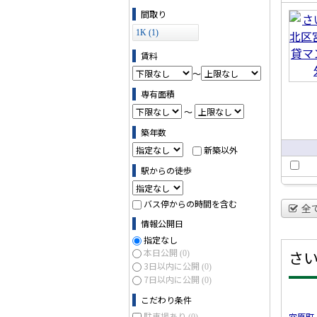
賃貸
ス (0)
間取り
ンシ
1K (1)
ン
賃料
～
専有面積
～
築年数
新築以外
駅からの徒歩
バス停からの時間を含む
全
情報公開日
指定なし
本日公開
さ
(0)
3日以内に公開
(0)
7日以内に公開
(0)
こだわり条件
駐車場あり
宮原町