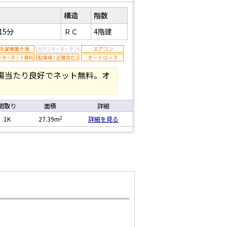
構造
階数
15分
ＲＣ
4階建
陽当たり良好でネット無料。オ
間取り
面積
詳細
2
1K
27.39m
詳細を見る