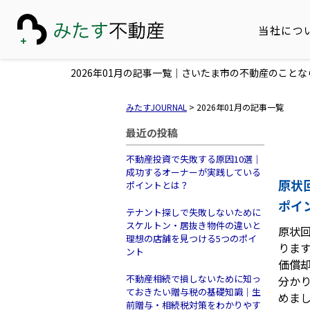
当社につ
2026年01月の記事一覧｜さいたま市の不動産のこと
みたすJOURNAL
>
2026年01月の記事一覧
最近の投稿
不動産投資で失敗する原因10選｜
成功するオーナーが実践している
原状
ポイントとは？
ポイ
テナント探しで失敗しないために
スケルトン・居抜き物件の違いと
原状
理想の店舗を見つける5つのポイ
りま
ント
価償
不動産相続で損しないために知っ
分か
ておきたい贈与税の基礎知識｜生
めま
前贈与・相続税対策をわかりやす