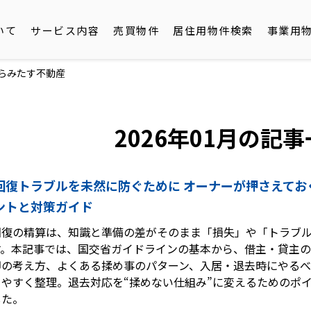
いて
サービス内容
売買物件
居住用物件検索
事業用
ならみたす不動産
2026年01月の記
回復トラブルを未然に防ぐために オーナーが押さえてお
ントと対策ガイド
回復の精算は、知識と準備の差がそのまま「損失」や「トラブ
す。本記事では、国交省ガイドラインの基本から、借主・貸主
却の考え方、よくある揉め事のパターン、入居・退去時にやる
りやすく整理。退去対応を“揉めない仕組み”に変えるためのポ
した。