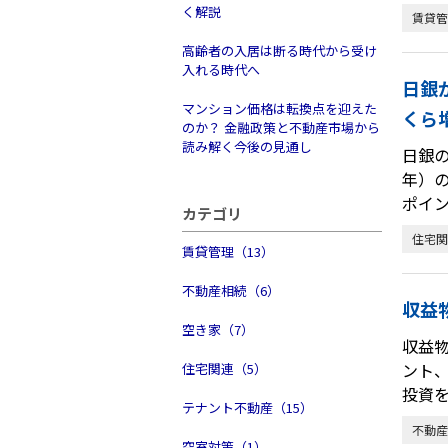
く解説
賃貸管
高齢者の入居は断る時代から受け
入れる時代へ
日銀
マンション価格は転換点を迎えた
くら増
のか？ 金融政策と不動産市場から
読み解く今後の見通し
日銀の
年）
ポイ
カテゴリ
住宅関
賃貸管理（13）
不動産相続（6）
収益
空き家（7）
収益
ント
住宅関連（5）
投資
テナント不動産（15）
不動産
空室対策（1）